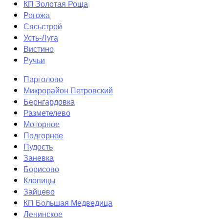
КП Золотая Роща
Рогожа
Сясьстрой
Усть-Луга
Вистино
Ручьи
Парголово
Микрорайон Петровский
Бернгардовка
Разметелево
Моторное
Подгорное
Пудость
Заневка
Борисово
Клопицы
Зайцево
КП Большая Медведица
Ленинское