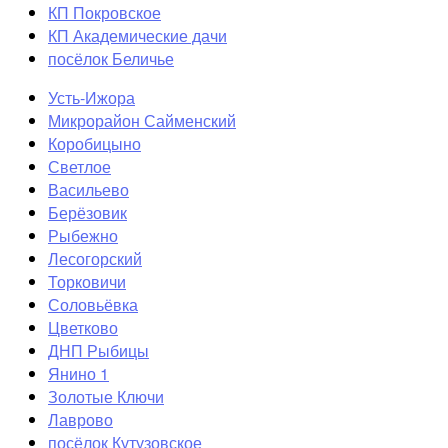
КП Покровское
КП Академические дачи
посёлок Беличье
Усть-Ижора
Микрорайон Сайменский
Коробицыно
Светлое
Васильево
Берёзовик
Рыбежно
Лесогорский
Торковичи
Соловьёвка
Цветково
ДНП Рыбицы
Янино 1
Золотые Ключи
Лаврово
посёлок Кутузовское