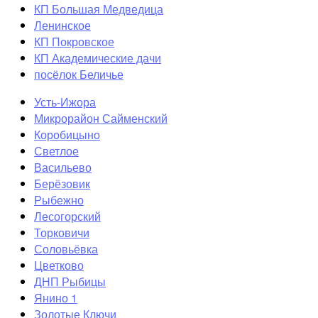
КП Большая Медведица
Ленинское
КП Покровское
КП Академические дачи
посёлок Беличье
Усть-Ижора
Микрорайон Сайменский
Коробицыно
Светлое
Васильево
Берёзовик
Рыбежно
Лесогорский
Торковичи
Соловьёвка
Цветково
ДНП Рыбицы
Янино 1
Золотые Ключи