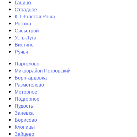
Ганино
Отрадное
КП Золотая Роща
Рогожа
Сясьстрой
Усть-Луга
Вистино
Ручьи
Парголово
Микрорайон Петровский
Бернгардовка
Разметелево
Моторное
Подгорное
Пудость
Заневка
Борисово
Клопицы
Зайцево