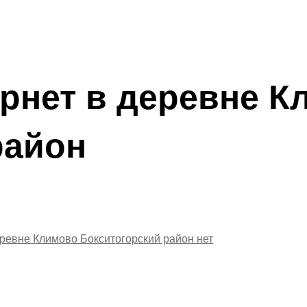
рнет в деревне К
район
еревне Климово Бокситогорский район
нет