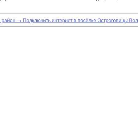
 район
→
Подключить интернет в посёлке Остроговицы Во