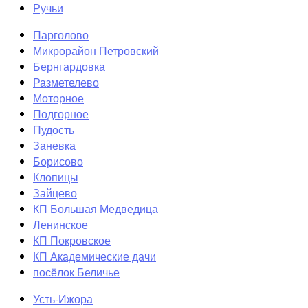
Ручьи
Парголово
Микрорайон Петровский
Бернгардовка
Разметелево
Моторное
Подгорное
Пудость
Заневка
Борисово
Клопицы
Зайцево
КП Большая Медведица
Ленинское
КП Покровское
КП Академические дачи
посёлок Беличье
Усть-Ижора