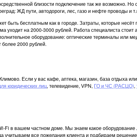
осредственной близости подключение так же возможно. Но 
реград: ЖД пути, автодороги, лес, газо и нефте проводы и т.
ожет быть бесплатным как в городе. Затраты, которые несё
а уходит на 2000-3000 рублей. Работа специалиста стоит а
ополнительное оборудование: оптические терминалы или ме
 более 2000 рублей.
имово. Если у вас кафе, аптека, магазин, база отдыха ил
для юридических лиц
, телевидение, VPN,
ГО и ЧС (РАСЦО)
,
i-Fi в вашем частном доме. Мы знаем какое оборудование 
гда учитываем все пожелания клиента и подбираем решение