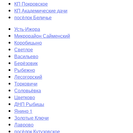
КП Покровское
КП Академические дачи
посёлок Беличье
Усть-Ижора
Микрорайон Сайменский
Коробицыно
Светлое
Васильево
Берёзовик
Рыбежно
Лесогорский
Торковичи
Соловьёвка
Цветково
ДНП Рыбицы
Янино 1
Золотые Ключи
Лаврово
посёлок Кутузовское