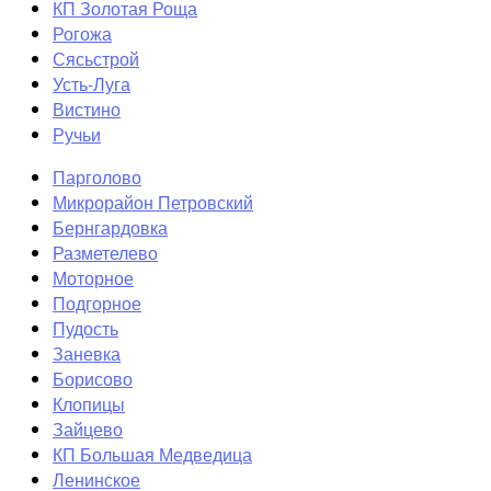
КП Золотая Роща
Рогожа
Сясьстрой
Усть-Луга
Вистино
Ручьи
Парголово
Микрорайон Петровский
Бернгардовка
Разметелево
Моторное
Подгорное
Пудость
Заневка
Борисово
Клопицы
Зайцево
КП Большая Медведица
Ленинское