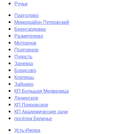
Ручьи
Парголово
Микрорайон Петровский
Бернгардовка
Разметелево
Моторное
Подгорное
Пудость
Заневка
Борисово
Клопицы
Зайцево
КП Большая Медведица
Ленинское
КП Покровское
КП Академические дачи
посёлок Беличье
Усть-Ижора