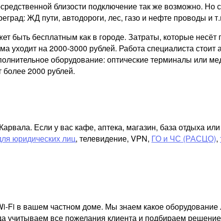
осредственной близости подключение так же возможно. Но 
реград: ЖД пути, автодороги, лес, газо и нефте проводы и т.
ожет быть бесплатным как в городе. Затраты, которые несё
а уходит на 2000-3000 рублей. Работа специалиста стоит а
ополнительное оборудование: оптические терминалы или ме
 более 2000 рублей.
рвала. Если у вас кафе, аптека, магазин, база отдыха ил
для юридических лиц
, телевидение, VPN,
ГО и ЧС (РАСЦО)
,
i-Fi в вашем частном доме. Мы знаем какое оборудование 
гда учитываем все пожелания клиента и подбираем решение