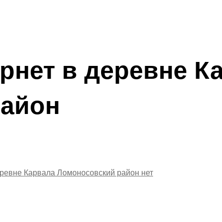
рнет в деревне К
район
еревне Карвала Ломоносовский район
нет