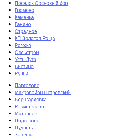
Поселок Сосновый бор
Громово
Каменка
Ганино
Отрадное
КП Золотая Роща
Рогожа
Сясьстрой
Усть-Луга
Вистино
Ручьи
Парголово
Микрорайон Петровский
Бернгардовка
Разметелево
Моторное
Подгорное
Пудость
Заневка