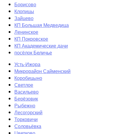
Борисово
Клопицы
Зайцево
КП Большая Медведица
Ленинское
КП Покровское
КП Академические дачи
посёлок Беличье
Усть-Ижора
Микрорайон Сайменский
Коробицыно
Светлое
Васильево
Берёзовик
Рыбежно
Лесогорский
Торковичи
Соловьёвка
Цветково