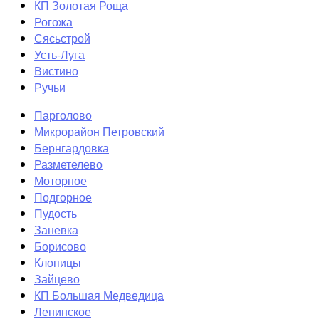
КП Золотая Роща
Рогожа
Сясьстрой
Усть-Луга
Вистино
Ручьи
Парголово
Микрорайон Петровский
Бернгардовка
Разметелево
Моторное
Подгорное
Пудость
Заневка
Борисово
Клопицы
Зайцево
КП Большая Медведица
Ленинское