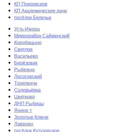
КП Покровское
КП Академические дачи
посёлок Беличье
Усть-Ижора
Микрорайон Сайменский
Коробицыно
Светлое
Васильево
Берёзовик
Рыбежно
Лесогорский
Торковичи
Соловьёвка
Цветково
ДНП Рыбицы
Янино 1
Золотые Ключи
Лаврово
посёлок Кутузовское