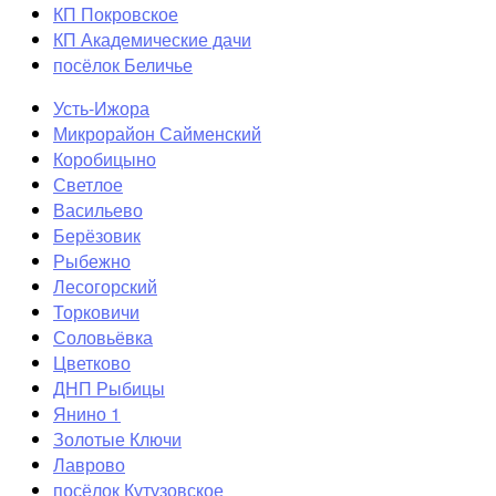
КП Покровское
КП Академические дачи
посёлок Беличье
Усть-Ижора
Микрорайон Сайменский
Коробицыно
Светлое
Васильево
Берёзовик
Рыбежно
Лесогорский
Торковичи
Соловьёвка
Цветково
ДНП Рыбицы
Янино 1
Золотые Ключи
Лаврово
посёлок Кутузовское