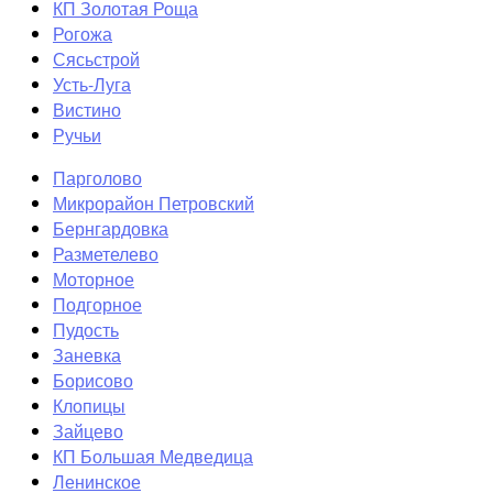
КП Золотая Роща
Рогожа
Сясьстрой
Усть-Луга
Вистино
Ручьи
Парголово
Микрорайон Петровский
Бернгардовка
Разметелево
Моторное
Подгорное
Пудость
Заневка
Борисово
Клопицы
Зайцево
КП Большая Медведица
Ленинское