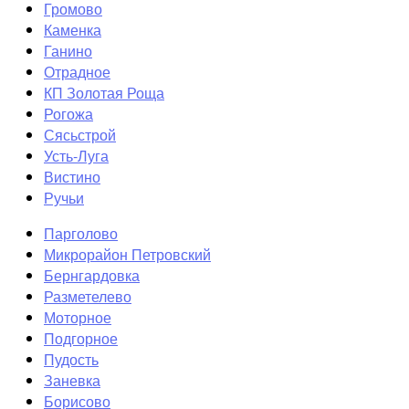
Громово
Каменка
Ганино
Отрадное
КП Золотая Роща
Рогожа
Сясьстрой
Усть-Луга
Вистино
Ручьи
Парголово
Микрорайон Петровский
Бернгардовка
Разметелево
Моторное
Подгорное
Пудость
Заневка
Борисово