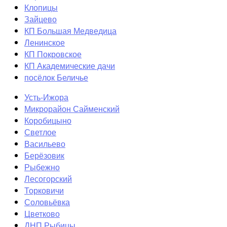
Клопицы
Зайцево
КП Большая Медведица
Ленинское
КП Покровское
КП Академические дачи
посёлок Беличье
Усть-Ижора
Микрорайон Сайменский
Коробицыно
Светлое
Васильево
Берёзовик
Рыбежно
Лесогорский
Торковичи
Соловьёвка
Цветково
ДНП Рыбицы