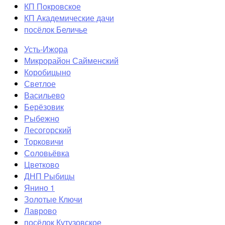
КП Покровское
КП Академические дачи
посёлок Беличье
Усть-Ижора
Микрорайон Сайменский
Коробицыно
Светлое
Васильево
Берёзовик
Рыбежно
Лесогорский
Торковичи
Соловьёвка
Цветково
ДНП Рыбицы
Янино 1
Золотые Ключи
Лаврово
посёлок Кутузовское