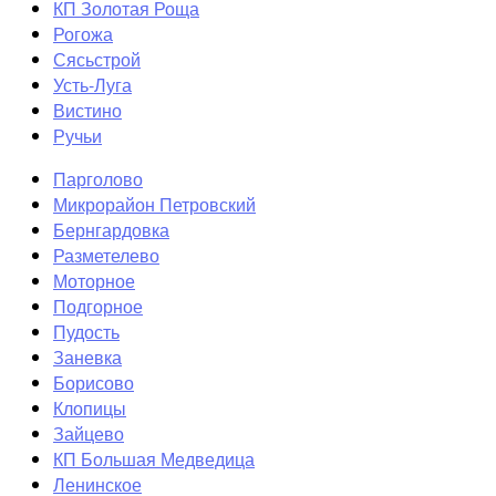
КП Золотая Роща
Рогожа
Сясьстрой
Усть-Луга
Вистино
Ручьи
Парголово
Микрорайон Петровский
Бернгардовка
Разметелево
Моторное
Подгорное
Пудость
Заневка
Борисово
Клопицы
Зайцево
КП Большая Медведица
Ленинское