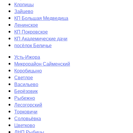
Клопицы
Зайцево
КП Большая Медведица
Ленинское
КП Покровское
КП Академические дачи
посёлок Беличье
Усть-Ижора
Микрорайон Сайменский
Коробицыно
Светлое
Васильево
Берёзовик
Рыбежно
Лесогорский
Торковичи
Соловьёвка
Цветково
ДНП Рыбицы