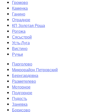
Громово
Каменка
Ганино
Отрадное
КП Золотая Роща
Рогожа
Сясьстрой
Усть-Луга
Вистино
Ручьи
Парголово
Микрорайон Петровский
Бернгардовка
Разметелево
Моторное
Подгорное
Пудость
Заневка
Борисово