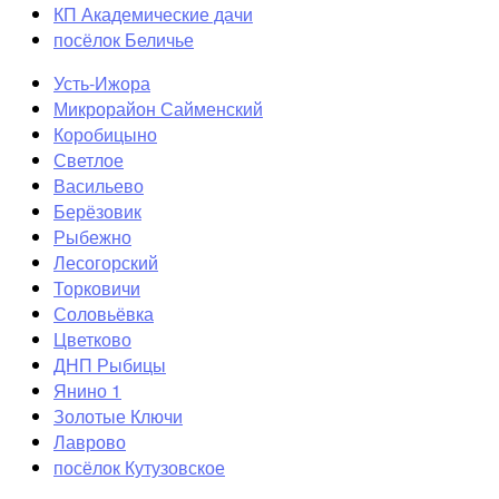
КП Академические дачи
посёлок Беличье
Усть-Ижора
Микрорайон Сайменский
Коробицыно
Светлое
Васильево
Берёзовик
Рыбежно
Лесогорский
Торковичи
Соловьёвка
Цветково
ДНП Рыбицы
Янино 1
Золотые Ключи
Лаврово
посёлок Кутузовское