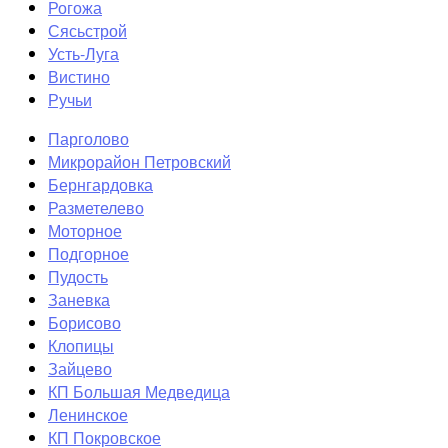
Рогожа
Сясьстрой
Усть-Луга
Вистино
Ручьи
Парголово
Микрорайон Петровский
Бернгардовка
Разметелево
Моторное
Подгорное
Пудость
Заневка
Борисово
Клопицы
Зайцево
КП Большая Медведица
Ленинское
КП Покровское