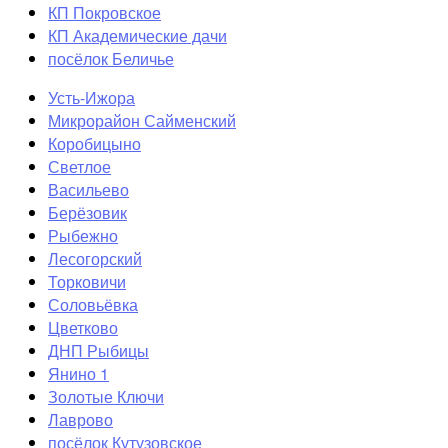
КП Покровское
КП Академические дачи
посёлок Беличье
Усть-Ижора
Микрорайон Сайменский
Коробицыно
Светлое
Васильево
Берёзовик
Рыбежно
Лесогорский
Торковичи
Соловьёвка
Цветково
ДНП Рыбицы
Янино 1
Золотые Ключи
Лаврово
посёлок Кутузовское