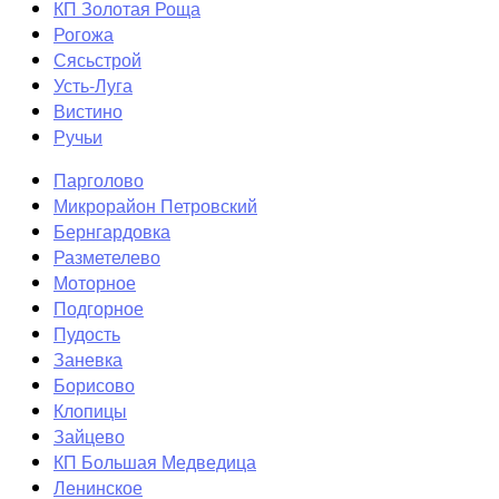
КП Золотая Роща
Рогожа
Сясьстрой
Усть-Луга
Вистино
Ручьи
Парголово
Микрорайон Петровский
Бернгардовка
Разметелево
Моторное
Подгорное
Пудость
Заневка
Борисово
Клопицы
Зайцево
КП Большая Медведица
Ленинское