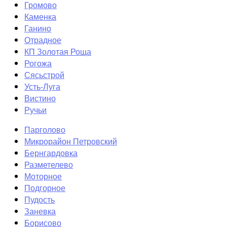
Громово
Каменка
Ганино
Отрадное
КП Золотая Роща
Рогожа
Сясьстрой
Усть-Луга
Вистино
Ручьи
Парголово
Микрорайон Петровский
Бернгардовка
Разметелево
Моторное
Подгорное
Пудость
Заневка
Борисово