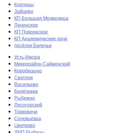
Клопицы
Зайцево
КП Большая Медведица
Ленинское
КП Покровское
КП Академические дачи
посёлок Беличье
Усть-Ижора
Микрорайон Сайменский
Коробицыно
Светлое
Васильево
Берёзовик
Рыбежно
Лесогорский
Торковичи
Соловьёвка
Цветково
ДНП Рыбицы