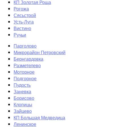
КП Золотая Роща
Рогожа
Сясьстрой
Усть-Луга
Вистино
Ручьи
Парголово
Микрорайон Петровский
Бернгардовка
Разметелево
Моторное
Подгорное
Пудость
Заневка
Борисово
Клопицы
Зайцево
КП Большая Медведица
Ленинское