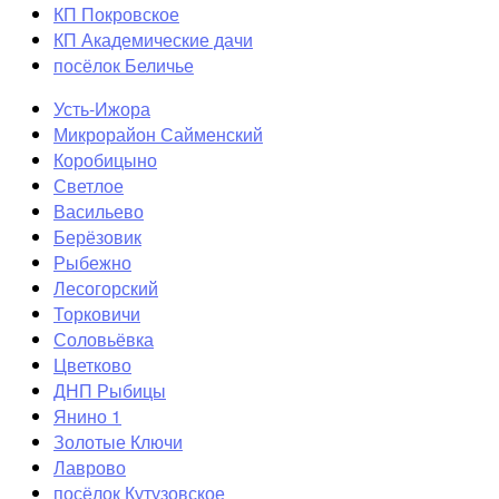
КП Покровское
КП Академические дачи
посёлок Беличье
Усть-Ижора
Микрорайон Сайменский
Коробицыно
Светлое
Васильево
Берёзовик
Рыбежно
Лесогорский
Торковичи
Соловьёвка
Цветково
ДНП Рыбицы
Янино 1
Золотые Ключи
Лаврово
посёлок Кутузовское