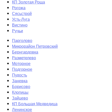
КП Золотая Роща
Рогожа
Сясьстрой
Усть-Луга
Вистино
Ручьи
Парголово
Микрорайон Петровский
Бернгардовка
Разметелево
Моторное
Подгорное
Пудость
Заневка
Борисово
Клопицы
Зайцево
КП Большая Медведица
Ленинское