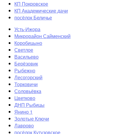
КП Покровское
КП Академические дачи
посёлок Беличье
Усть-Ижора
Микрорайон Сайменский
Коробицыно
Светлое
Васильево
Берёзовик
Рыбежно
Лесогорский
Торковичи
Соловьёвка
Цветково
ДНП Рыбицы
Янино 1
Золотые Ключи
Лаврово
посёлок Кутузовское