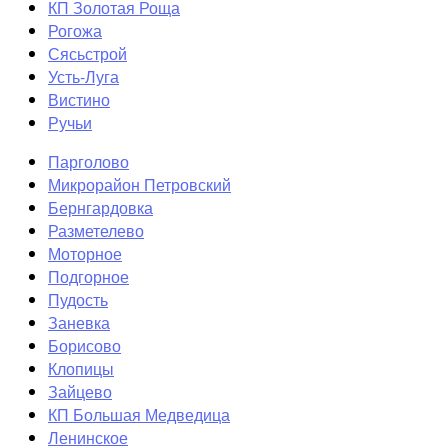
КП Золотая Роща
Рогожа
Сясьстрой
Усть-Луга
Вистино
Ручьи
Парголово
Микрорайон Петровский
Бернгардовка
Разметелево
Моторное
Подгорное
Пудость
Заневка
Борисово
Клопицы
Зайцево
КП Большая Медведица
Ленинское