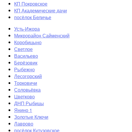
КП Покровское
КП Академические дачи
посёлок Беличье
Усть-Ижора
Микрорайон Сайменский
Коробицыно
Светлое
Васильево
Берёзовик
Рыбежно
Лесогорский
Торковичи
Соловьёвка
Цветково
ДНП Рыбицы
Янино 1
Золотые Ключи
Лаврово
посёлок Кутузовское