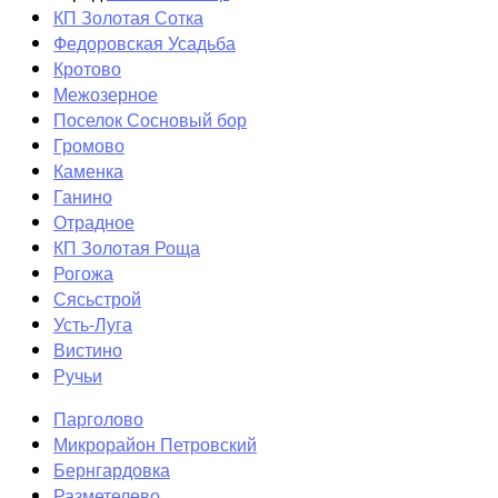
КП Золотая Сотка
Федоровская Усадьба
Кротово
Межозерное
Поселок Сосновый бор
Громово
Каменка
Ганино
Отрадное
КП Золотая Роща
Рогожа
Сясьстрой
Усть-Луга
Вистино
Ручьи
Парголово
Микрорайон Петровский
Бернгардовка
Разметелево