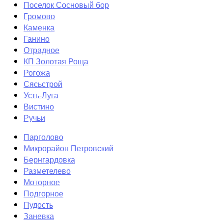
Поселок Сосновый бор
Громово
Каменка
Ганино
Отрадное
КП Золотая Роща
Рогожа
Сясьстрой
Усть-Луга
Вистино
Ручьи
Парголово
Микрорайон Петровский
Бернгардовка
Разметелево
Моторное
Подгорное
Пудость
Заневка