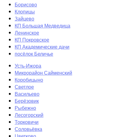
Борисово
Клопицы
Зайцево
КП Большая Медведица
Ленинское
КП Покровское
КП Академические дачи
посёлок Беличье
Усть-Ижора
Микрорайон Сайменский
Коробицыно
Светлое
Васильево
Берёзовик
Рыбежно
Лесогорский
Торковичи
Соловьёвка
Цветково