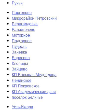
Ручьи
Парголово
Микрорайон Петровский
Бернгардовка
Разметелево
Моторное
Подгорное
Пудость
Заневка
Борисово
Клопицы
Зайцево
КП Большая Медведица
Ленинское
КП Покровское
КП Академические дачи
посёлок Беличье
Усть-Ижора