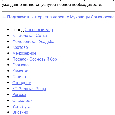
уже давно является услугой первой необходимости.
←
Подключить интернет в деревне Муховицы Ломоносовс
Город
Сосновый Бор
КП Золотая Сотка
Федоровская Усадьба
Кротово
Межозерное
Поселок Сосновый бор
Громово
Каменка
Ганино
Отрадное
КП Золотая Роща
Рогожа
Сясьстрой
Усть-Луга
Вистино