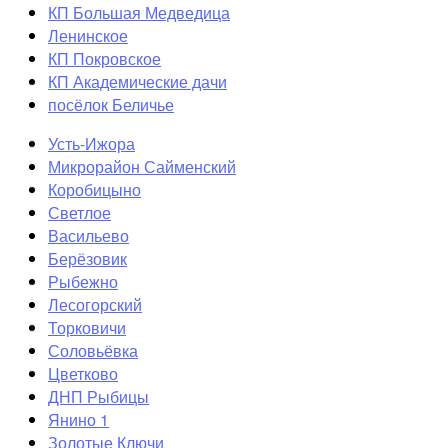
КП Большая Медведица
Ленинское
КП Покровское
КП Академические дачи
посёлок Беличье
Усть-Ижора
Микрорайон Сайменский
Коробицыно
Светлое
Васильево
Берёзовик
Рыбежно
Лесогорский
Торковичи
Соловьёвка
Цветково
ДНП Рыбицы
Янино 1
Золотые Ключи