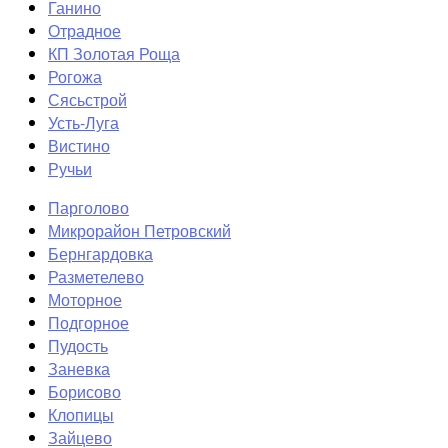
Ганино
Отрадное
КП Золотая Роща
Рогожа
Сясьстрой
Усть-Луга
Вистино
Ручьи
Парголово
Микрорайон Петровский
Бернгардовка
Разметелево
Моторное
Подгорное
Пудость
Заневка
Борисово
Клопицы
Зайцево