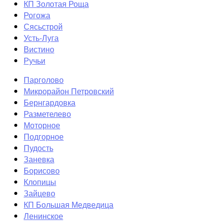
КП Золотая Роща
Рогожа
Сясьстрой
Усть-Луга
Вистино
Ручьи
Парголово
Микрорайон Петровский
Бернгардовка
Разметелево
Моторное
Подгорное
Пудость
Заневка
Борисово
Клопицы
Зайцево
КП Большая Медведица
Ленинское