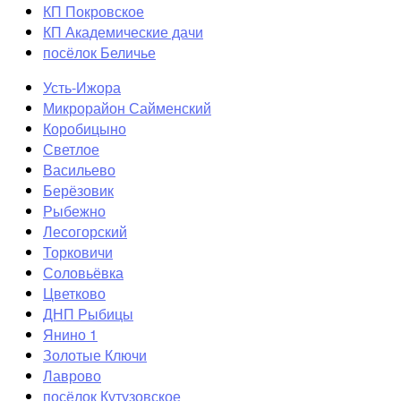
КП Покровское
КП Академические дачи
посёлок Беличье
Усть-Ижора
Микрорайон Сайменский
Коробицыно
Светлое
Васильево
Берёзовик
Рыбежно
Лесогорский
Торковичи
Соловьёвка
Цветково
ДНП Рыбицы
Янино 1
Золотые Ключи
Лаврово
посёлок Кутузовское