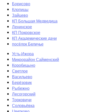
Борисово
Клопицы
Зайцево
КП Большая Медведица
Ленинское
КП Покровское
КП Академические дачи
посёлок Беличье
Усть-Ижора
Микрорайон Сайменский
Коробицыно
Светлое
Васильево
Берёзовик
Рыбежно
Лесогорский
Торковичи
Соловьёвка
Цветково