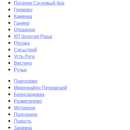
Поселок Сосновый бор
Громово
Каменка
Ганино
Отрадное
КП Золотая Роща
Рогожа
Сясьстрой
Усть-Луга
Вистино
Ручьи
Парголово
Микрорайон Петровский
Бернгардовка
Разметелево
Моторное
Подгорное
Пудость
Заневка