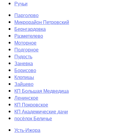
Ручьи
Парголово
Микрорайон Петровский
Бернгардовка
Разметелево
Моторное
Подгорное
Пудость
Заневка
Борисово
Клопицы
Зайцево
КП Большая Медведица
Ленинское
КП Покровское
КП Академические дачи
посёлок Беличье
Усть-Ижора