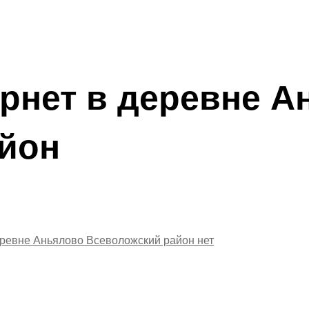
рнет в деревне А
йон
еревне Аньялово Всеволожский район
нет