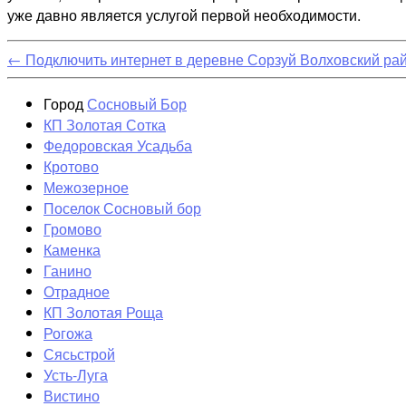
уже давно является услугой первой необходимости.
←
Подключить интернет в деревне Сорзуй Волховский ра
Город
Сосновый Бор
КП Золотая Сотка
Федоровская Усадьба
Кротово
Межозерное
Поселок Сосновый бор
Громово
Каменка
Ганино
Отрадное
КП Золотая Роща
Рогожа
Сясьстрой
Усть-Луга
Вистино