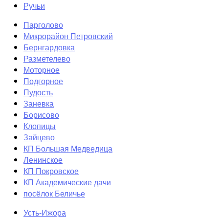
Ручьи
Парголово
Микрорайон Петровский
Бернгардовка
Разметелево
Моторное
Подгорное
Пудость
Заневка
Борисово
Клопицы
Зайцево
КП Большая Медведица
Ленинское
КП Покровское
КП Академические дачи
посёлок Беличье
Усть-Ижора