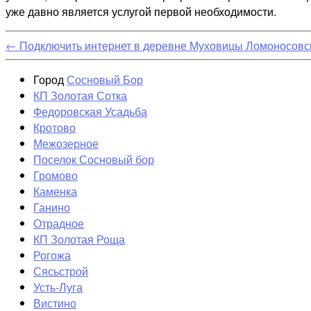
уже давно является услугой первой необходимости.
←
Подключить интернет в деревне Муховицы Ломоносовс
Город
Сосновый Бор
КП Золотая Сотка
Федоровская Усадьба
Кротово
Межозерное
Поселок Сосновый бор
Громово
Каменка
Ганино
Отрадное
КП Золотая Роща
Рогожа
Сясьстрой
Усть-Луга
Вистино