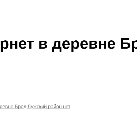
рнет в деревне Б
еревне Брод Лужский район
нет